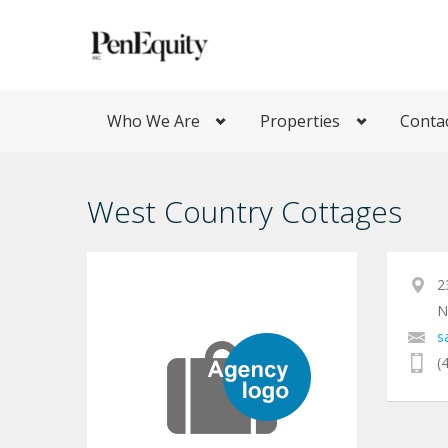
Who We Are
Properties
Conta
West Country Cottages‎
2
N
s
(