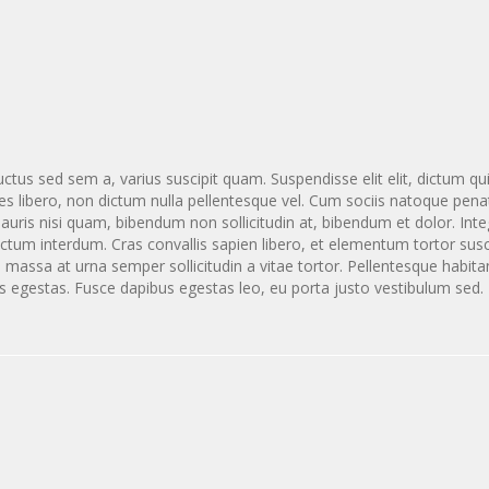
ctus sed sem a, varius suscipit quam. Suspendisse elit elit, dictum qu
es libero, non dictum nulla pellentesque vel. Cum sociis natoque pena
auris nisi quam, bibendum non sollicitudin at, bibendum et dolor. Inte
ctum interdum. Cras convallis sapien libero, et elementum tortor susc
u massa at urna semper sollicitudin a vitae tortor. Pellentesque habit
s egestas. Fusce dapibus egestas leo, eu porta justo vestibulum sed.