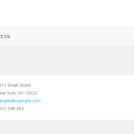
ct Us
311 Small Street
ew York, NY 10023
ample@example.com
401) 548-963