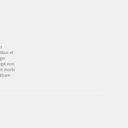
is
tibus et
ger
ipit non.
ant morbi
 Etiam